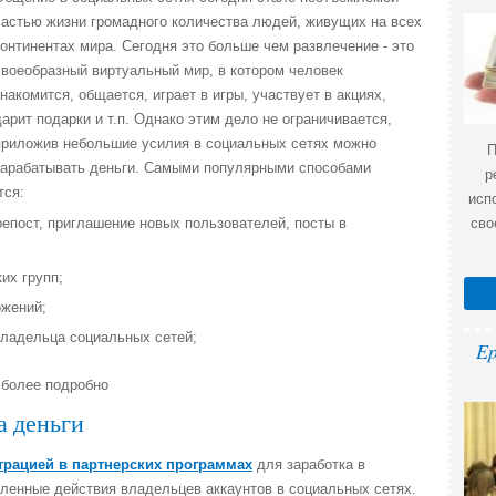
частью жизни громадного количества людей, живущих на всех
континентах мира. Сегодня это больше чем развлечение - это
своеобразный виртуальный мир, в котором человек
знакомится, общается, играет в игры, участвует в акциях,
дарит подарки и т.п. Однако этим дело не ограничивается,
приложив небольшие усилия в социальных сетях можно
П
зарабатывать деньги. Самыми популярными способами
р
тся:
исп
репост, приглашение новых пользователей, посты в
сво
их групп;
ожений;
владельца социальных сетей;
Ep
 более подробно
а деньги
трацией в партнерских программах
для заработка в
ленные действия владельцев аккаунтов в социальных сетях.