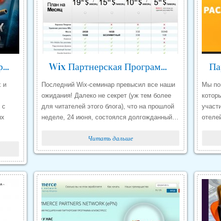
Работа с Партнерскими Программами Отзывы
Wix Партнерская Программа Отзывы
 и
Последний Wix-семинар превысил все наши
Мы по
ожидания! Далеко не секрет (уж тем более
которы
 с
для читателей этого блога), что на прошлой
участ
ых
неделе, 24 июня, состоялся долгожданный…
отеле
Читать дальше