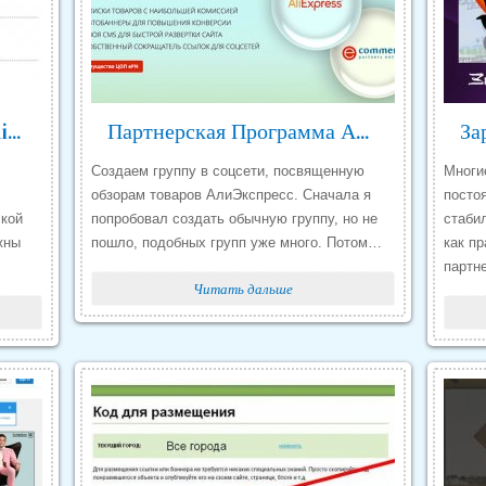
Партнерская Программа Air Отзывы
Партнерская Программа Алиэкспресс Отзывы
Создаем группу в соцсети, посвященную
Многи
обзорам товаров АлиЭкспресс. Сначала я
посто
ской
попробовал создать обычную группу, но не
стабил
жны
пошло, подобных групп уже много. Потом…
как п
партн
Читать дальше