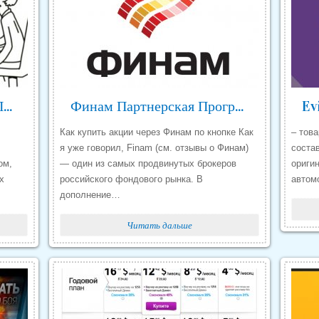
Можно ли Заработать на Партнерских Программах Отзывы
Финам Партнерская Программа Отзывы Заработок
Как купить акции через Финам по кнопке Как
– тов
я уже говорил, Finam (см. отзывы о Финам)
соста
ом,
— один из самых продвинутых брокеров
ориги
х
российского фондового рынка. В
автом
дополнение…
Читать дальше