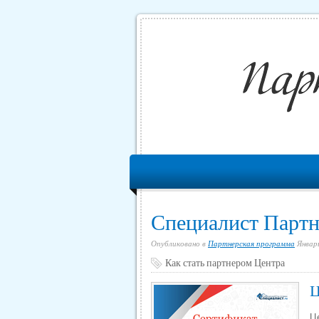
Специалист Парт
Опубликовано в
Партнерская программа
Январь
Как стать партнером Центра
Ц
Ц