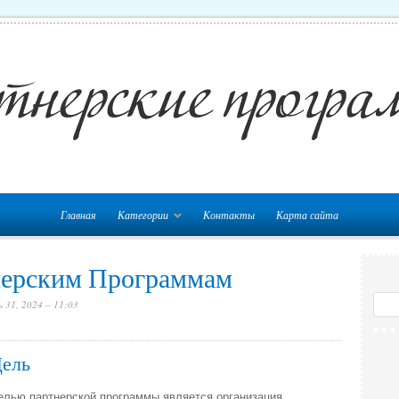
Главная
Категории
Контакты
Карта сайта
нерским Программам
 31, 2024 – 11:03
ель
елью партнерской программы является организация