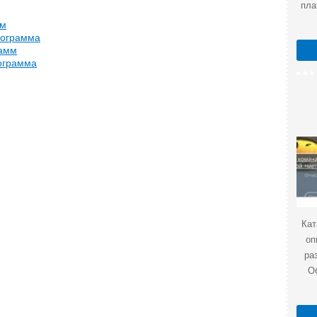
пла
мм
рограмма
рамм
ограмма
Кат
оп
ра
О