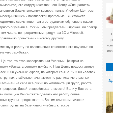
заимовыгодного сотрудничества: наш Центр «Специалист»
тановится Вашим внешним корпоративным Учебным Центром.
рисоединившись к партнерской программе, Вы сможете
редложить своим клиентам и сотрудникам обучение в нашем
ерного обучения в России. Мы предлагаем широчайший спектр
том числе, по программным продуктам 1С и Microsoft,
П
управлению проектами и многому другому.
р
исп
естную работу по обеспечению качественного обучения по
сво
альнего зарубежья.
о Центра, то став корпоративным Учебным Центром на
нтром убытка, а центром прибыли. Наш Центр предоставляет
олее 1000 учебных курсов, на которых свыше 750 000 человек
х группах стабильно начинаются по расписанию в разных
Ep
 возьмем на себя все риски по комплектации групп, работе
о процесса. Давайте зарабатывать вместе! Если у Вас есть
шей помощью Вы сможете сделать его работу более
тные группы; предоставлять Вашим клиентам гибкое и
свои группы на базе наших учебных классов.