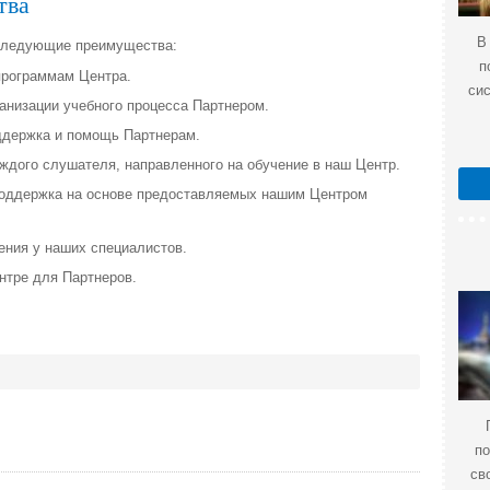
тва
В
следующие преимущества:
п
программам Центра.
си
анизации учебного процесса Партнером.
ддержка и помощь Партнерам.
ждого слушателя, направленного на обучение в наш Центр.
оддержка на основе предоставляемых нашим Центром
ения у наших специалистов.
нтре для Партнеров.
по
св