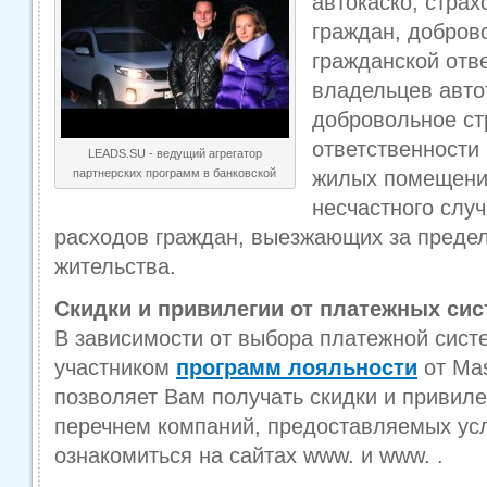
автокаско, стра
граждан, добров
гражданской отв
владельцев авто
добровольное ст
ответственности
LEADS.SU - ведущий агрегатор
партнерских программ в банковской
жилых помещений
несчастного случ
расходов граждан, выезжающих за предел
жительства.
Скидки и привилегии от платежных сист
В зависимости от выбора платежной сист
участником
программ лояльности
от Mas
позволяет Вам получать скидки и привил
перечнем компаний, предоставляемых усл
ознакомиться на сайтах www. и www. .