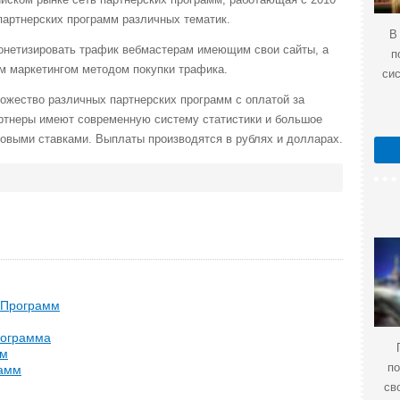
 партнерских программ различных тематик.
В
монетизировать трафик вебмастерам имеющим свои сайты, а
п
им маркетингом методом покупки трафика.
си
ожество различных партнерских программ с оплатой за
артнеры имеют современную систему статистики и большое
овыми ставками. Выплаты производятся в рублях и долларах.
 Программ
рограмма
мм
по
рамм
св