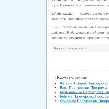
года. В сети находится около тысячи
2.Actionpay.net — позволит выгодно 
также тем, кто занимается партнерск
3. — CPA-сеть включающая в себя мн
действия. Работающие в этой сети п
количество рекламных офферов с топ
Источник: vsemzarabotok.ru
Похожие страницы:
Каталог Товаров Партнерских
Базы Партнерских Программ
Музыкальные Партнерская П
Рейтинг Партнерских Програ
Описание Партнерских Прог