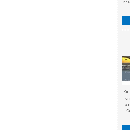
пла
Кат
оп
ра
О