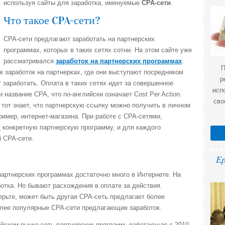
используя сайты для заработка, именуемые
CPA-сети
.
Что такое CPA-сети?
CPA-сети предлагают заработать на партнерских
программах, которых в таких сетях сотни. На этом сайте уже
рассматривался
заработок на партнерских программах
.
П
е заработок на партнерках, где они выступают посредником
р
 заработать. Оплата в таких сетях идет за совершенное
исп
и название CPA, что по-английски означает Cost Per Action.
сво
 тот знает, что партнерскую ссылку можно получить в личном
ример, интернет-магазина. При работе с CPA-сетями,
 конкретную партнерскую программу, и для каждого
 CPA-сети.
Ep
артнерских программах достаточно много в Интернете. На
ботка. Но бывают расхождения в оплате за действия.
рьте, может быть другая CPA-сеть предлагает более
лее популярные CPA-сети предлагающие заработок.
йском рынке сеть партнерских программ, работающая с 2010