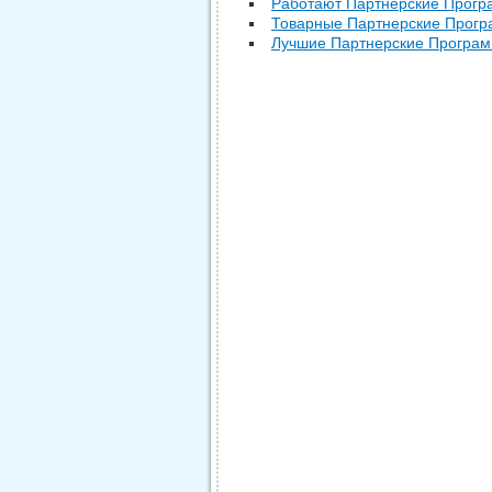
Работают Партнерские Прогр
Товарные Партнерские Прогр
Лучшие Партнерские Програ